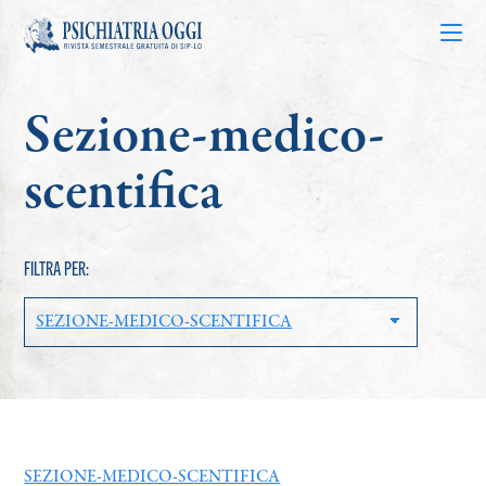
Sezione-medico-
Articoli
scentifica
Riviste
FILTRA PER:
Bacheca
Chi siamo
Contatti
SEZIONE-MEDICO-SCENTIFICA