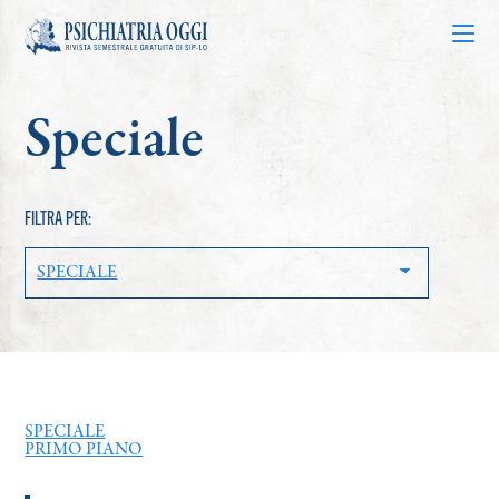
Speciale
Articoli
Riviste
FILTRA PER:
Bacheca
Chi siamo
Contatti
SPECIALE
PRIMO PIANO