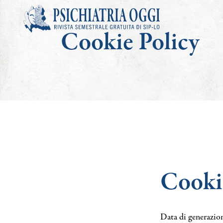
Cookie Policy
Articoli
Riviste
Bacheca
Chi siamo
Cooki
Contatti
Search
Data di generazio