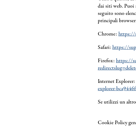
dai siti web. Puoi
seguito sono elenc
principali browser
Chrome:
https:/
Safari:
https://su
Firefox:
https://s
redirectslug=dele
Internet Explorer
explorer-bca9446
Se utilizzi un alt
Cookie Policy gen