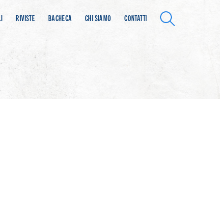
SEARCH
I
RIVISTE
BACHECA
CHI SIAMO
CONTATTI
Lorem ipsum dolor sit amet, consetetur
sadipscing elitr, sed diam nonumy eirmod
tempor invidunt ut labore et dolore magna
aliquyam erat, sed diam voluptua. At vero eos
et accusam et justo duo dolores et ea rebum.
CALL TO ACTION