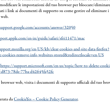
 modificare le impostazioni del tuo browser per bloccare/eliminare
ati i link ai documenti di supporto su come gestire ed eliminare i
 web.
/support.google.com/accounts/answer/32050
pport.apple.com/en-in/guide/safari/sfri11471/mac
upport.mozilla.org/en-US/kb/clear-cookies-and-site-data-firefox?
te-cookies-remove-info-websites-stored&redirectlocale=en-US
:
https://support.microsoft.com/en-us/topic/how-to-delete-cookie-
f-d873-78de-77ba-d42645fa52fc
ro browser web, visita i documenti di supporto ufficiali del tuo bro
erata da
CookieYes – Cookie Policy Generator
.