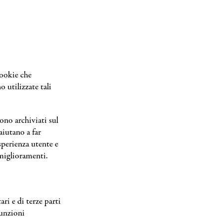
cookie che
 utilizzate tali
gono archiviati sul
aiutano a far
sperienza utente e
 miglioramenti.
ri e di terze parti
funzioni