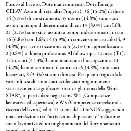
Futuro al Lavoro, Dote mantenimento, Dote Emergo,
CELAV, Azioni di rete, altri Progetti); 36 (15.2%) di due e
14 (5.9%) di tre strumenti. 35 utenti (14.8%) sono stati
assunti a tempo d determinato, di cui 19 (8.0%) con L68;
21 (2.1%) sono stati assunti a tempo indeterminato, di cui
16 (6.8%) con L68; 14 (5.9%) in convenzione articolo14, 9
(3.8%) per lavoro occasionale; 5 (2.1%) in apprendistato e
2 (0.8%) in libera professione. Al follow-up a 12 mesi (T1),
112 utenti (47.3%) hanno mantenuto l’occupazione, 10
(4.2%) hanno terminato il contratto, 9 (3.8%) sono stati
licenziati, 8 (3.4%) si sono dimessi. Per quanto riguarda le
variabili testali, sono stati evidenziati miglioramenti
statisticamente significativi in tutti gli items della Work
STAR™, in particolare negli items W1 (Competenze
lavorative ed esperienza) e W3 (Competenze correlate alla
ricerca del lavoro) ed in 11 items della HoNOS suggerendo
una correlazione tra l’attivazione di percorsi d’inclusione
socio-lavorativa ed un miglioramento del funzionamento
complessivo del paziente.