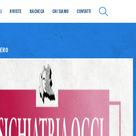
SEARCH
I
RIVISTE
BACHECA
CHI SIAMO
CONTATTI
Lorem ipsum dolor sit amet, consetetur
sadipscing elitr, sed diam nonumy eirmod
MERO
tempor invidunt ut labore et dolore magna
aliquyam erat, sed diam voluptua. At vero eos
et accusam et justo duo dolores et ea rebum.
CALL TO ACTION