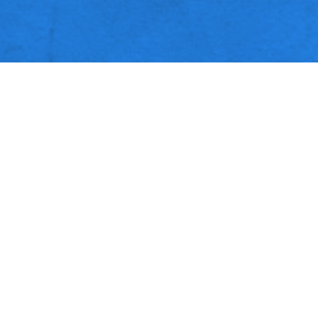
EDAZIONE
della rassegnazione
lla complessità