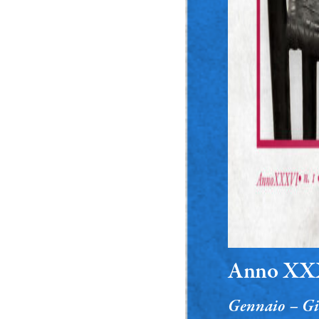
Anno XXX
Gennaio – G