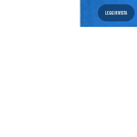
LEGGI RIVISTA
ANGOLO DELLA R
ini
Sindrome 
anscultura
Uno sguardo a
di Anna Pantalone