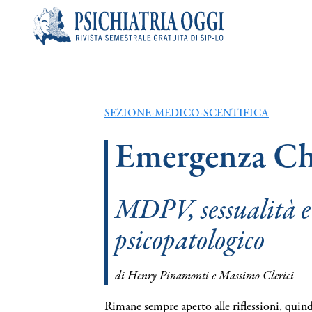
Articoli
Riviste
SEZIONE-MEDICO-SCENTIFICA
Emergenza C
Bacheca
MDPV, sessualità e 
Chi siamo
psicopatologico
Contatti
di Henry Pinamonti e Massimo Clerici
Search
Rimane sempre aperto alle riflessioni, quind