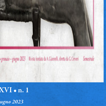
VI • n. 1
iugno 2023