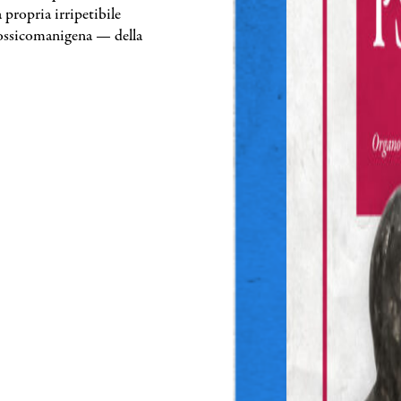
 propria irripetibile
tossicomanigena — della