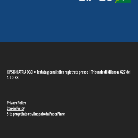
©PSICHIATRIA OGGI • Testata giornalistica registrata presso il Tribunale di Milano n. 627 del
4-10-88
Privacy Policy
Cookie Policy
Sito progettato e sviluppato da PaperPlane
RIVISTA SEMESTRALE GRATUITA CREATA DA