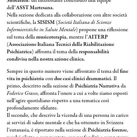
Snoezelen
: un interessante contributo dell’équipe
dell’
ASST Martesana
.
Nella sezione dedicata alla collaborazione con altre società
scientifiche, la
SISISM
(
Società Italiana di Scienze
Infermieristiche in Salute Mentale
) propone una riflessione
sul tema della
musicoterapia
, mentre l’
AITERP
(
Associazione Italiana Tecnici della Riabilitazione
Psichiatrica
) affronta il tema della
responsabilità
condivisa nella nostra azione clinica
.
Sempre in questo numero viene affrontato il tema del
fine
vita in psichiatria
con
due casi clinici drammatici
. Il
primo, descritto nella sezione di
Psichiatria Narrativa
da
Federico Grasso
, affronta l’onere a cui a volte siamo esposti
nell’agire quotidiano rispetto a una tematica così
profondamente sfidante.
Il secondo, che descrive la vicenda di una persona in carico
ai servizi di salute mentale e che ha ottenuto in Svizzera
l’eutanasia, è riportato nella sezione di
Psichiatria forens
e,