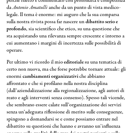
perché riletto e commentato con profondità e competenza
da
Antonio Amatulli
anche da un punto di vista medico-
legale. Il tema è enorme: mi auguro che la sua comparsa
sulla nostra rivista possa far nascere un
dibattito serio e
profondo
, sia scientifico che etico, su una questione che
sta acquistando una rilevanza sempre crescente e intorno a
cui aumentano i margini di incertezza sulle possibilità di
operare.
Per ultimo vi ricordo il mio
editoriale
su una tematica di
certo non nuova, ma che forse potrebbe tornare attuale: gli
enormi
cambiamenti organizzativi
che abbiamo
affrontato e che si profilano nella nostra disciplina
(dall’aziendalizzazione alla regionalizzazione, agli autori di
reato e agli interventi senza consenso). Spesso tali vicende,
che sembrano essere calate sull’organizzazione dei servizi
senza un’adeguata riflessione di merito sulle conseguenze,
spingono a domandarsi se e come possiamo entrare nel
dibattito su questioni che hanno e avranno un’influenza