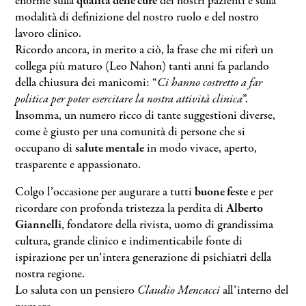
enorme sulla
qualità delle cure
dei nostri pazienti e sulla
modalità di definizione del nostro ruolo e del nostro
lavoro clinico.
Ricordo ancora, in merito a ciò, la frase che mi riferì un
collega più maturo (Leo Nahon) tanti anni fa parlando
della chiusura dei manicomi: “
Ci hanno costretto a far
politica per poter esercitare la nostra attività clinica
”.
Insomma, un numero ricco di tante suggestioni diverse,
come è giusto per una comunità di persone che si
occupano di
salute mentale
in modo vivace, aperto,
trasparente e appassionato.
Colgo l’occasione per augurare a tutti
buone feste
e per
ricordare con profonda tristezza la perdita di
Alberto
Giannelli
, fondatore della rivista, uomo di grandissima
cultura, grande clinico e indimenticabile fonte di
ispirazione per un’intera generazione di psichiatri della
nostra regione.
Lo saluta con un pensiero
Claudio Mencacci
all’interno del