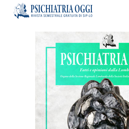
Articoli
Riviste
Bacheca
Chi siamo
Contatti
Search