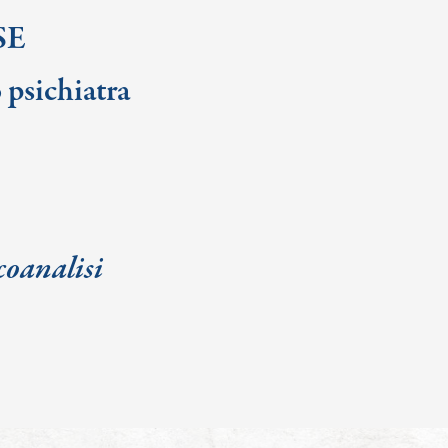
SE
 psichiatra
coanalisi