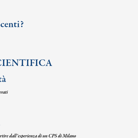
scenti?
CIENTIFICA
tà
erati
 partire dall’esperienza di un CPS di Milano