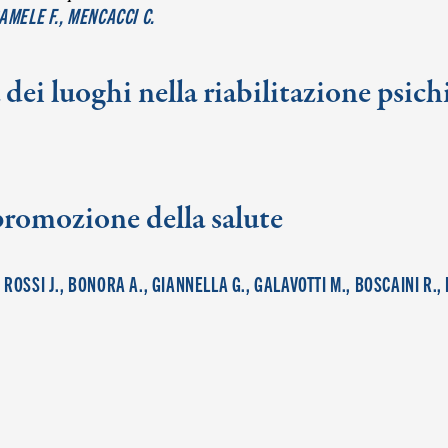
SAMELE F., MENCACCI C.
a dei luoghi nella riabilitazione psich
 promozione della salute
, ROSSI J., BONORA A., GIANNELLA G., GALAVOTTI M., BOSCAINI R., 