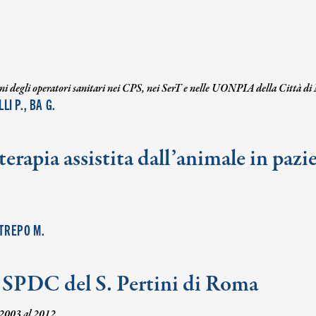
gni degli operatori sanitari nei CPS, nei SerT e nelle UONPIA della Città di
LI P., BA G.
a terapia assistita dall’animale in pa
STREPO M.
el SPDC del S. Pertini di Roma
l 2003 al 2012