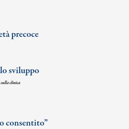
età precoce
llo sviluppo
ulla clinica
io consentito”