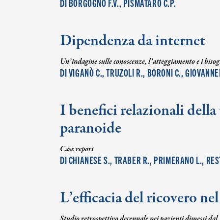
DI BORGOGNO F.V., PISMATARO C.P.
Dipendenza da internet
Un’indagine sulle conoscenze, l’atteggiamento e i biso
DI VIGANÒ C., TRUZOLI R., BORONI C., GIOVANNEL
I benefici relazionali dell
paranoide
Case report
DI CHIANESE S., TRABER R., PRIMERANO L., RE
L’efficacia del ricovero n
Studio retrospettivo decennale nei pazienti dimessi da