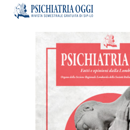
Articoli
Riviste
Bacheca
Chi siamo
Contatti
Search